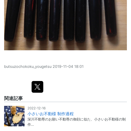
butsuzochokoku_yougetsu
2019-11-04 18:01
関連記事
2022-12-16
小さいお不動様 制作過程
深川不動尊のお願い不動尊の御顔に似た、小さいお不動様の制
作…